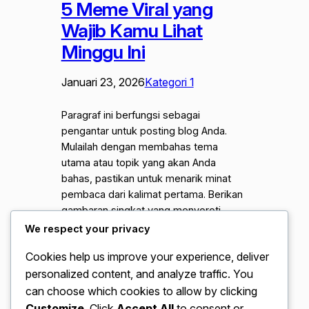
5 Meme Viral yang
Wajib Kamu Lihat
Minggu Ini
Januari 23, 2026
Kategori 1
Paragraf ini berfungsi sebagai
pengantar untuk posting blog Anda.
Mulailah dengan membahas tema
utama atau topik yang akan Anda
bahas, pastikan untuk menarik minat
pembaca dari kalimat pertama. Berikan
gambaran singkat yang menyoroti
mengapa topik ini penting dan
We respect your privacy
bagaimana topik ini dapat memberikan
Cookies help us improve your experience, deliver
nilai. Gunakan ruang ini untuk
personalized content, and analyze traffic. You
menetapkan nada untuk sisa artikel dan
mempersiapkan…
can choose which cookies to allow by clicking
Customize
. Click
Accept All
to consent or