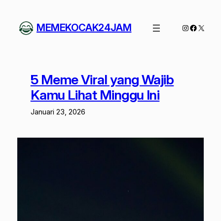
Lewati
ke
MEMEKOCAK24JAM
Instagram
Facebo
X
konten
5 Meme Viral yang Wajib
Kamu Lihat Minggu Ini
Januari 23, 2026